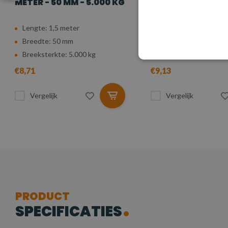
METER - 50 MM - 5.000 KG
METER - 50 MM - 
Lengte: 1,5 meter
Lengte: 2 meter
Breedte: 50 mm
Breedte: 50 mm
Breeksterkte: 5.000 kg
Breeksterkte: 5.000 
€8,71
€9,13
Vergelijk
Vergelijk
PRODUCT
SPECIFICATIES