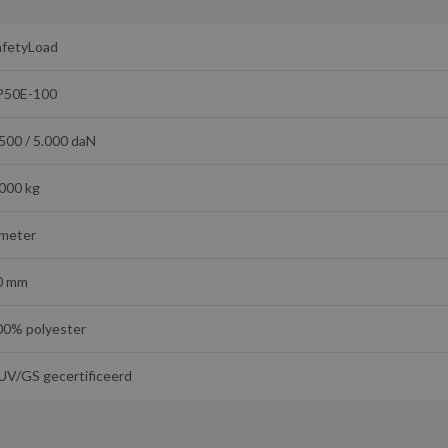
afetyLoad
P50E-100
500 / 5.000 daN
.000 kg
 meter
0 mm
00% polyester
UV/GS gecertificeerd