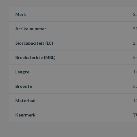
Merk
S
Artikelnummer
S
Sjorcapaciteit (LC)
2.
Breeksterkte (MBL)
5
Lengte
1
Breedte
5
Materiaal
1
Keurmerk
T