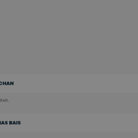
 CHAN
teit.
AS BAIS