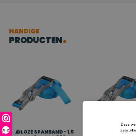
HANDIGE
PRODUCTEN
Deze web
gebruike
9,2
EINDLOZE SPANBAND - 1,5
EINDLOZE SPANBA