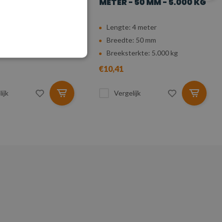
 50 MM - 5.000 KG
METER - 50 MM - 5.000 KG
 3 meter
Lengte: 4 meter
: 50 mm
Breedte: 50 mm
erkte: 5.000 kg
Breeksterkte: 5.000 kg
€10,41
ijk
Vergelijk