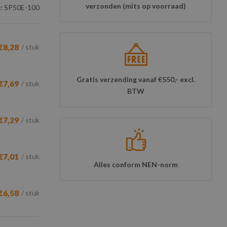
verzonden (mits op voorraad)
:
SP50E-100
€8,28
/ stuk
Gratis verzending vanaf €550,- excl.
€7,69
/ stuk
BTW
€7,29
/ stuk
€7,01
/ stuk
Alles conform NEN-norm
€6,58
/ stuk