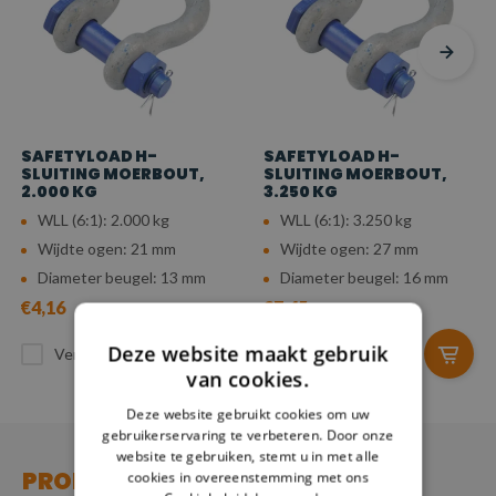
SAFETYLOAD H-
SAFETYLOAD H-
SLUITING MOERBOUT,
SLUITING MOERBOUT,
2.000 KG
3.250 KG
WLL (6:1): 2.000 kg
WLL (6:1): 3.250 kg
Wijdte ogen: 21 mm
Wijdte ogen: 27 mm
Diameter beugel: 13 mm
Diameter beugel: 16 mm
€4,16
€7,45
Deze website maakt gebruik
Vergelijk
Vergelijk
van cookies.
Deze website gebruikt cookies om uw
gebruikerservaring te verbeteren. Door onze
website te gebruiken, stemt u in met alle
PRODUCT
cookies in overeenstemming met ons