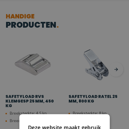
HANDIGE
PRODUCTEN
SAFETYLOAD RVS
SAFETYLOAD RATEL 25
KLEMGESP 25 MM, 450
MM, 800 KG
KG
Breeksterkte: 4.5 kn
Breeksterkte: 8 kn
Breedte: 25 mm
Breedte: 25 mm
Deze website maakt gebruik