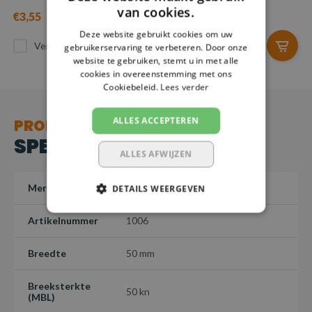
van cookies.
€3,55
€1,62
Deze website gebruikt cookies om uw
Vergelijk
Vergelijk
gebruikerservaring te verbeteren. Door onze
website te gebruiken, stemt u in met alle
cookies in overeenstemming met ons
Cookiebeleid.
Lees verder
ALLES ACCEPTEREN
PRODUCT
SPECIFICATIES
ALLES AFWIJZEN
Merk
SafetyLoad
DETAILS WEERGEVEN
Artikelnummer
1006
Breedte
50 mm
Breeksterkte
50 kn
(MBL)