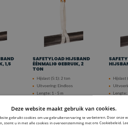
SBAND
SAFETYLOAD HIJSBAND
SAFETY
, 1,5
ÉÉNMALIG GEBRUIK, 2
HIJSBA
TON
Hijslast (5:1): 2 ton
Hijslast 
Uitvoering: Eindloos
Uitvoeri
Lengte: 1 - 5 m
Lengte: 
€3,68
€6,91
Deze website maakt gebruik van cookies.
Vergelijk
Vergel
site gebruikt cookies om uw gebruikerservaring te verbeteren. Door onze w
n, stemt u in met alle cookies in overeenstemming met ons Cookiebeleid.
Le