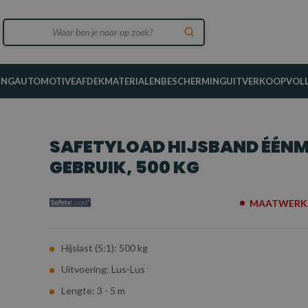
ING
AUTOMOTIVE
AFDEKMATERIALEN
BESCHERMING
UITVERKOOP
VOL
SAFETYLOAD HIJSBAND ÉÉNM
GEBRUIK, 500 KG
MAATWERK 
Hijslast (5:1): 500 kg
Uitvoering: Lus-Lus
Lengte: 3 - 5 m