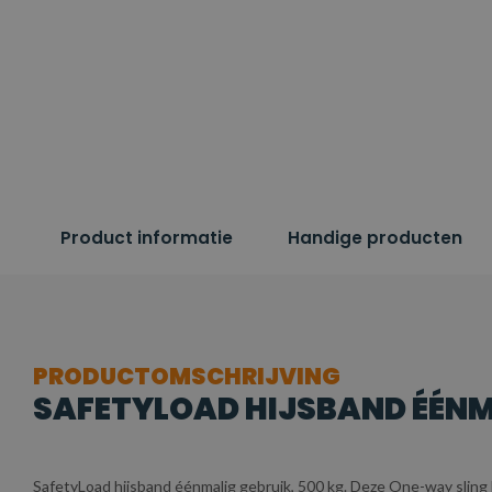
Product informatie
Handige producten
PRODUCTOMSCHRIJVING
SAFETYLOAD HIJSBAND ÉÉNMA
SafetyLoad hijsband éénmalig gebruik, 500 kg. Deze One-way sling 