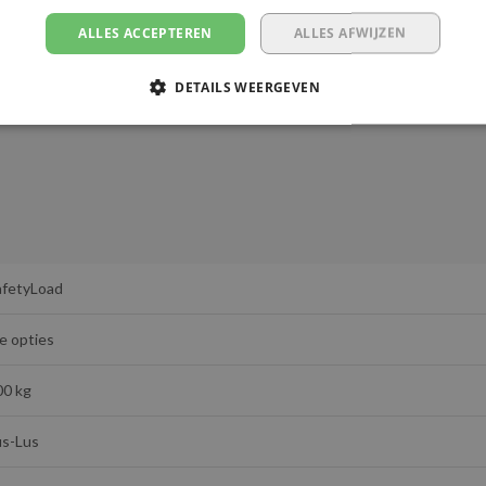
ALLES ACCEPTEREN
ALLES AFWIJZEN
DETAILS WEERGEVEN
afetyLoad
e opties
00 kg
us-Lus