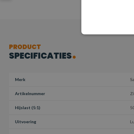
PRODUCT
SPECIFICATIES
Merk
S
Artikelnummer
Zi
Hijslast (5:1)
5
Uitvoering
L