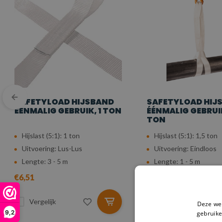
SAFETYLOAD HIJSBAND
SAFETYLOAD HIJ
ÉÉNMALIG GEBRUIK, 1 TON
ÉÉNMALIG GEBRUIK
TON
Hijslast (5:1): 1 ton
Hijslast (5:1): 1,5 ton
Uitvoering: Lus-Lus
Uitvoering: Eindloos
Lengte: 3 - 5 m
Lengte: 1 - 5 m
€6,51
€2,73
Vergelijk
Vergelijk
Deze web
9,2
gebruike