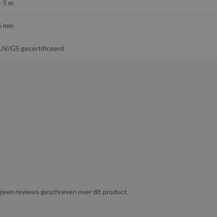
- 5 m
5 mm
UV/GS gecertificeerd
g geen reviews geschreven over dit product.