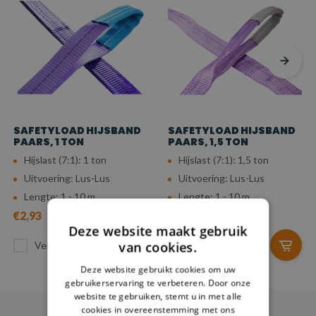
SAFETYLOAD HIJSBAND
SAFETYLOAD HIJSBAND
PAARS, 1 TON
PAARS, 1,5 TON
Hijslast (7:1): 1 ton
Hijslast (7:1): 1,5 ton
Uitvoering: Lus-Lus
Uitvoering: Lus-Lus
Lengte: 1 - 10 m
Lengte: 1 - 10 m
€2,93
€6,13
Deze website maakt gebruik
van cookies.
Vergelijk
Vergelijk
Deze website gebruikt cookies om uw
gebruikerservaring te verbeteren. Door onze
website te gebruiken, stemt u in met alle
cookies in overeenstemming met ons