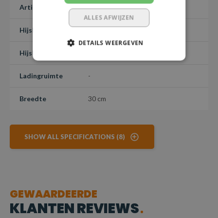
Artikelnummer
1018788
ALLES AFWIJZEN
Hijslengte
1 m
DETAILS WEERGEVEN
Hijslast (7:1)
100 kg
Ladingruimte
-
Breedte
30 cm
SHOW ALL SPECIFICATIONS (8)
GEWAARDEERDE
KLANTEN REVIEWS