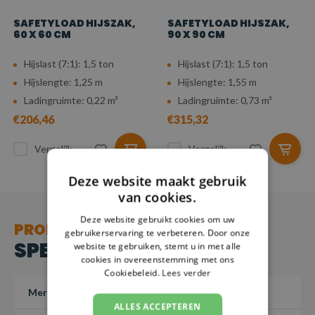
SAFETYLOAD HIJSZAK,
SAFETYLOAD HIJSZAK,
60 X 60 CM
90 X 90 CM
Hijslast (7:1): 1,5 ton
Hijslast (7:1): 1,5 ton
Hijslengte: 1,25 m
Hijslengte: 1,55 m
Ladingruimte: 0,22 m³
Ladingruimte: 0,73 m³
€206,46
€315,32
Vergelijk
Vergelijk
Deze website maakt gebruik
van cookies.
Deze website gebruikt cookies om uw
PRODUCT
gebruikerservaring te verbeteren. Door onze
SPECIFICATIES
website te gebruiken, stemt u in met alle
cookies in overeenstemming met ons
Cookiebeleid.
Lees verder
Merk
SafetyLoad
ALLES ACCEPTEREN