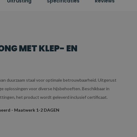
Uitrusting
Specificaties
Reviews
ONG MET KLEP- EN
 van duurzaam staal voor optimale betrouwbaarheid. Uitgerust
ge oplossingen voor diverse hijsbehoeften. Beschikbaar in
ttingen, het product wordt geleverd inclusief certificaat.
urneerd - Maatwerk 1-2 DAGEN