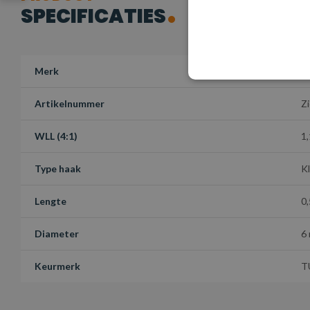
SPECIFICATIES
Merk
S
Artikelnummer
Zi
WLL (4:1)
1,
Type haak
K
Lengte
0,
Diameter
6
Keurmerk
T