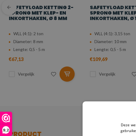
SAFETYLOAD KETTING 2-
SAFETYLOAD KETT
SPRONG MET KLEP- EN
SPRONG MET KLEP
INKORTHAKEN, Ø 8 MM
INKORTHAKEN, Ø 
WLL (4:1): 2 ton
WLL (4:1): 3,15 ton
Diameter: 8 mm
Diameter: 10 mm
Lengte: 0,5 - 5 m
Lengte: 0,5 - 5 m
€67,13
€109,69
Vergelijk
Vergelijk
Deze web
9,2
gebruike
PRODUCT