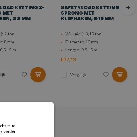
LOAD KETTING 2-
SAFETYLOAD KETTING 2-
 MET
SPRONG MET
KEN, Ø 8 MM
KLEPHAKEN, Ø 10 MM
): 2 ton
WLL (4:1): 3,15 ton
r: 8 mm
Diameter: 10 mm
0,5 - 5 m
Lengte: 0,5 - 5 m
€77,13
ijk
Vergelijk
ebsite te
es verder