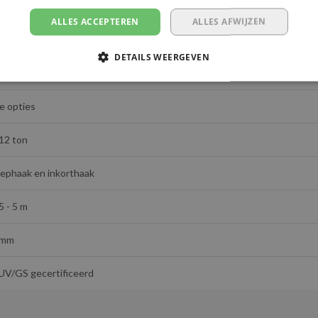
ALLES ACCEPTEREN
ALLES AFWIJZEN
DETAILS WEERGEVEN
afetyLoad
e opties
12 ton
lephaak en inkorthaak
5 - 5 m
 mm
UV/GS gecertificeerd