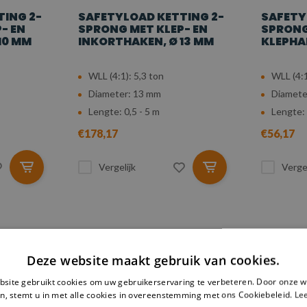
ING 2-
SAFETYLOAD KETTING 2-
SAFETY
- EN
SPRONG MET KLEP- EN
SPRONG
10 MM
INKORTHAKEN, Ø 13 MM
KLEPHA
WLL (4:1): 5,3 ton
WLL (4:1
Diameter: 13 mm
Diamete
Lengte: 0,5 - 5 m
Lengte: 
€178,17
€56,17
Vergelijk
Vergel
Deze website maakt gebruik van cookies.
site gebruikt cookies om uw gebruikerservaring te verbeteren. Door onze w
n, stemt u in met alle cookies in overeenstemming met ons Cookiebeleid.
Le