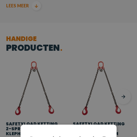
LEES MEER
Producten voldoen aan de machinerichtlijn EN 818-4
HANDIGE
PRODUCTEN
SAFETYLOAD KETTING
SAFETYLOAD KETTING
2-SPRONG MET
2-SPRONG MET
KLEPHAKEN, Ø 6 MM
KLEPHAKEN, Ø 8 MM