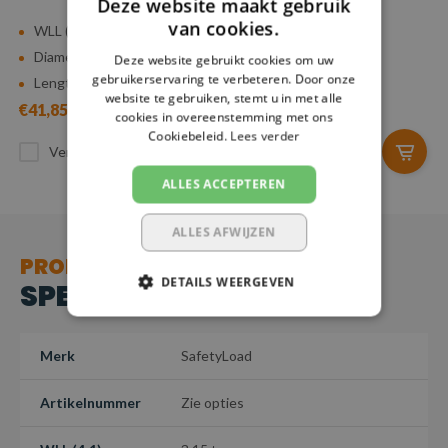
Deze website maakt gebruik
van cookies.
WLL (4:1): 1,12 ton
WLL (4:1): 2 ton
Diameter: 6 mm
Diameter: 8 mm
Deze website gebruikt cookies om uw
gebruikerservaring te verbeteren. Door onze
Lengte: 0,5 - 5 m
Lengte: 0,5 - 5 m
website te gebruiken, stemt u in met alle
€41,85
€56,17
cookies in overeenstemming met ons
Cookiebeleid.
Lees verder
Vergelijk
Vergelijk
ALLES ACCEPTEREN
ALLES AFWIJZEN
PRODUCT
DETAILS WEERGEVEN
SPECIFICATIES
Merk
SafetyLoad
Artikelnummer
Zie opties