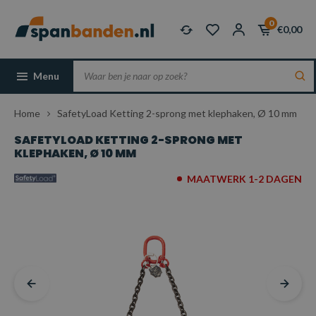
0
€0,00
Menu
Home
SafetyLoad Ketting 2-sprong met klephaken, Ø 10 mm
SAFETYLOAD KETTING 2-SPRONG MET
KLEPHAKEN, Ø 10 MM
MAATWERK 1-2 DAGEN