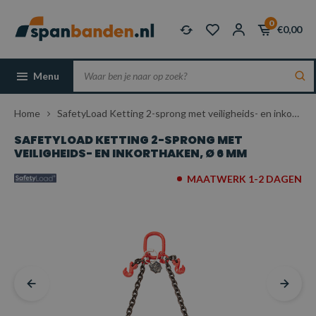
0
€0,00
Menu
Home
SafetyLoad Ketting 2-sprong met veiligheids- en inkorthaken, Ø 6 mm
SAFETYLOAD KETTING 2-SPRONG MET
VEILIGHEIDS- EN INKORTHAKEN, Ø 6 MM
MAATWERK 1-2 DAGEN