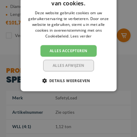
van cookies.
Diameter: 8 mm
Diameter: 10 mm
Deze website gebruikt cookies om uw
Lengte: 0,5 - 5 m
Lengte: 0,5 - 5 m
gebruikerservaring te verbeteren. Door onze
€101,73
€141,14
website te gebruiken, stemt u in met alle
cookies in overeenstemming met ons
Vergelijk
Vergelijk
Cookiebeleid.
Lees verder
ALLES ACCEPTEREN
ALLES AFWIJZEN
PRODUCT
SPECIFICATIES
DETAILS WEERGEVEN
Merk
SafetyLoad
Artikelnummer
Zie opties
WLL (4:1)
1,12 ton