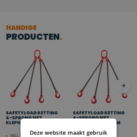
HANDIGE
PRODUCTEN
SAFETYLOAD KETTING
SAFETYLOAD KETTING
4-SPRONG MET
4-SPRONG MET
KLEPHAKEN, Ø 6 MM
KLEPHAKEN, Ø 10 MM
Deze website maakt gebruik
WLL (4:1): 1,7 ton
WLL (4:1): 4,75 ton