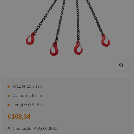
WLL (4:1): 3 ton
Diameter: 8 mm
Lengte: 0,5 - 5 m
€108,34
Artikelcode:
KSGK408-05