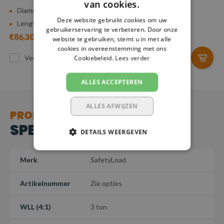
van cookies.
Diameter: 6 mm
Diameter: 10 mm
Deze website gebruikt cookies om uw
Lengte: 0,5 - 5 m
Lengte: 0,5 - 5 m
gebruikerservaring te verbeteren. Door onze
€86,30
€163,41
website te gebruiken, stemt u in met alle
cookies in overeenstemming met ons
Vergelijk
Vergelijk
Cookiebeleid.
Lees verder
ALLES ACCEPTEREN
ALLES AFWIJZEN
PRODUCT
SPECIFICATIES
DETAILS WEERGEVEN
Merk
SafetyLoad
Artikelnummer
Zie opties
WLL (4:1)
3 ton