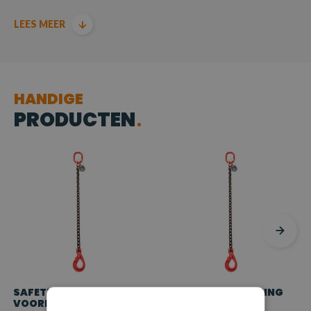
geretourneerd
LEES MEER
Producten voldoen aan de machinerichtlijn EN 818-4
HANDIGE
PRODUCTEN
SAFETYLOAD KETTING
SAFETYLOAD KETTING
VOORLOPER MET
VOORLOPER MET