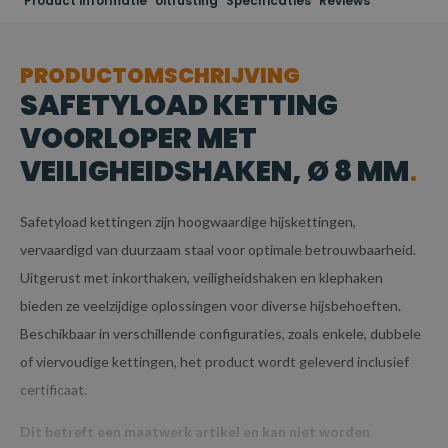
Product informatie
Uitrusting
Specificaties
Reviews
PRODUCTOMSCHRIJVING
SAFETYLOAD KETTING
VOORLOPER MET
VEILIGHEIDSHAKEN, Ø 8 MM
Safetyload kettingen zijn hoogwaardige hijskettingen,
vervaardigd van duurzaam staal voor optimale betrouwbaarheid.
Uitgerust met inkorthaken, veiligheidshaken en klephaken
bieden ze veelzijdige oplossingen voor diverse hijsbehoeften.
Beschikbaar in verschillende configuraties, zoals enkele, dubbele
of viervoudige kettingen, het product wordt geleverd inclusief
certificaat.
Dit betreft een maatwerk artikel en kan niet worden