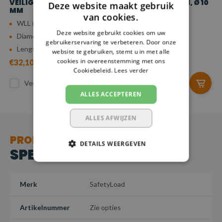
VEILIGHEIDSHAKEN, Ø 6
VEILIGHEIDSHAKEN, Ø 10
Deze website maakt gebruik
MM
MM
van cookies.
WLL (4:1): 1,12 ton
WLL (4:1): 3,15 ton
Deze website gebruikt cookies om uw
Diameter: 6 mm
Diameter: 10 mm
gebruikerservaring te verbeteren. Door onze
Lengte: 0,5 - 5 m
Lengte: 0,5 - 5 m
website te gebruiken, stemt u in met alle
cookies in overeenstemming met ons
€32,10
€62,15
Cookiebeleid.
Lees verder
Vergelijk
Vergelijk
ALLES ACCEPTEREN
ALLES AFWIJZEN
PRODUCT
DETAILS WEERGEVEN
SPECIFICATIES
Merk
SafetyLoad
Artikelnummer
Zie opties