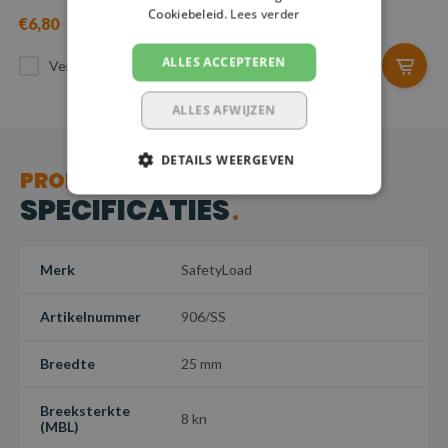
Cookiebeleid.
Lees verder
€6,80
€7,53
ALLES ACCEPTEREN
Vergelijk
Vergelijk
ALLES AFWIJZEN
DETAILS WEERGEVEN
PRODUCT
SPECIFICATIES
Merk
SafetyLoad
Artikelnummer
906/SS
Breedte
25 mm
Breeksterkte
8 kn
(MBL)