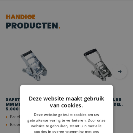
HANDIGE
PRODUCTEN
Deze website maakt gebruik
SAFETYLOAD RATEL 50
SAFETYLOAD RATEL 50
MM MET SMALLE HENDEL,
MM MET WIJDE HENDEL,
van cookies.
5.000 KG
5.000 KG
Deze website gebruikt cookies om uw
Breeksterkte: 50 kn
Breeksterkte: 50 kn
gebruikerservaring te verbeteren. Door onze
Breedte: 50 mm
Breedte: 50 mm
website te gebruiken, stemt u in met alle
cookies in overeenstemming met ons