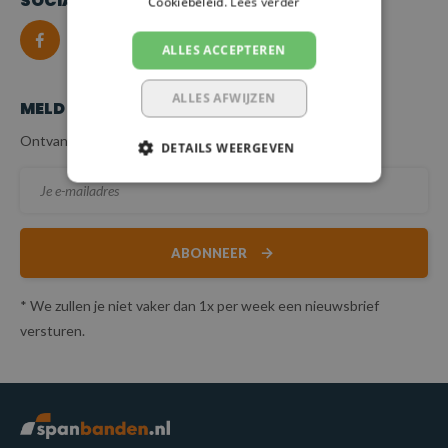
SOCIALMEDIA
Cookiebeleid.
Lees verder
ALLES ACCEPTEREN
ALLES AFWIJZEN
MELD JE AAN VOOR ONZE NIEUWSBRIEF
Ontvang de beste aanbiedingen en specialistisch advies.
DETAILS WEERGEVEN
ABONNEER
* We zullen je niet vaker dan 1x per week een nieuwsbrief
versturen.