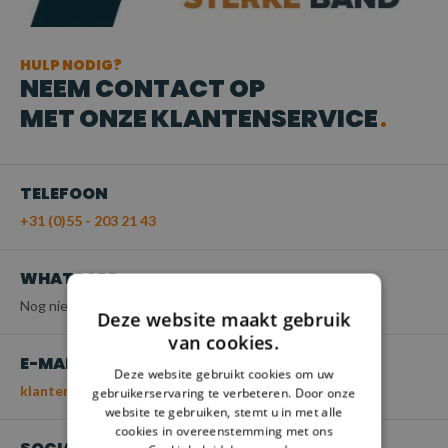
HULP NODIG?
NEEM CONTACT OP
MET ONZE KLANTENSERVICE
TELEFOON
+31 (0)55 - 203 21 43
WHATSAPP
Nog niet beschikbaar
Deze website maakt gebruik
van cookies.
E-MAIL
Deze website gebruikt cookies om uw
klantenservice@spanbanden.nl
gebruikerservaring te verbeteren. Door onze
website te gebruiken, stemt u in met alle
cookies in overeenstemming met ons