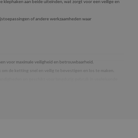
e klephaken aan beide uiteinden, wat zorgt voor een veilige en
 hijstoepassingen of andere werkzaamheden waar
n voor maximale veiligheid en betrouwbaarheid.
om de ketting snel en veilig te bevestigen en los te maken.
digheden en geschikt voor langdurig gebruik in veeleisende
ddel voor professionals die op zoek zijn naar een betrouwbare