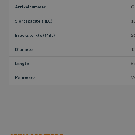
Artikelnummer
G
Sjorcapaciteit (LC)
1
Breeksterkte (MBL)
2
Diameter
1
Lengte
5
Keurmerk
V