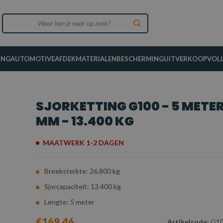
ING
AUTOMOTIVE
AFDEKMATERIALEN
BESCHERMING
UITVERKOOP
VOL
SJORKETTING G100 - 5 METER 
MM - 13.400 KG
MAATWERK 1-2 DAGEN
Breeksterkte: 26.800 kg
Sjorcapaciteit: 13.400 kg
Lengte: 5 meter
€169,46
Artikelcode:
G10