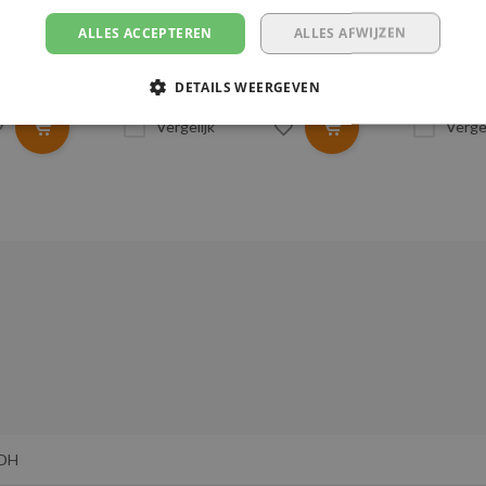
 kg
Sjorcapaciteit: 13.400 kg
Sjorcapa
ALLES ACCEPTEREN
ALLES AFWIJZEN
Lengte: 2 meter
Lengte:
€107,47
€117,32
DETAILS WEERGEVEN
Vergelijk
Vergel
DH