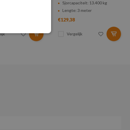
citeit: 13.400 kg
Sjorcapaciteit: 13.400 kg
 2,5 meter
Lengte: 3 meter
€129,38
ijk
Vergelijk