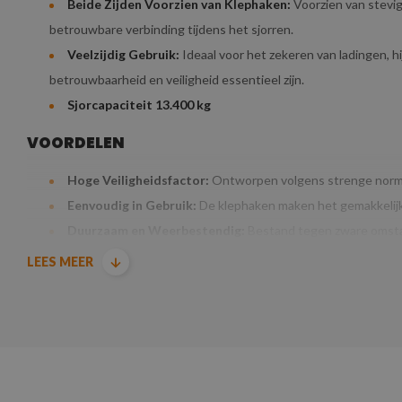
Beide Zijden Voorzien van Klephaken:
Voorzien van stevig
betrouwbare verbinding tijdens het sjorren.
Veelzijdig Gebruik:
Ideaal voor het zekeren van ladingen,
betrouwbaarheid en veiligheid essentieel zijn.
Sjorcapaciteit 13.400 kg
VOORDELEN
Hoge Veiligheidsfactor:
Ontworpen volgens strenge norme
Eenvoudig in Gebruik:
De klephaken maken het gemakkelijk 
Duurzaam en Weerbestendig:
Bestand tegen zware omstan
werkomgevingen.
LEES MEER
De
sjorketting Grade 100 met klephaken
is een onmisbaar hulpmi
en efficiënte oplossing voor hun dagelijkse werkzaamheden.