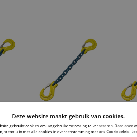
 - 1,5
SJORKETTING G100 - 2
SJORKET
Deze website maakt gebruik van cookies.
3.400
METER - 13 MM - 13.400
METER -
KG
KG
site gebruikt cookies om uw gebruikerservaring te verbeteren. Door onze w
n, stemt u in met alle cookies in overeenstemming met ons Cookiebeleid.
Le
 kg
Breeksterkte: 26.800 kg
Breekst