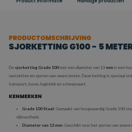
Product informatie
Handige producten
PRODUCTOMSCHRIJVING
SJORKETTING G100 - 5 METER 
De
sjorketting Grade 100
met een diameter van 13
mm
is een hoo
vastzetten en sjorren van zware lasten. Deze ketting is speciaal on
transport, bouw, logistiek en scheepvaart.
KENMERKEN
Grade 100 Staal:
Gemaakt van hoogwaardig Grade 100 staal,
slijtvastheid.
Diameter van 13 mm:
Geschikt voor het sjorren van zware l