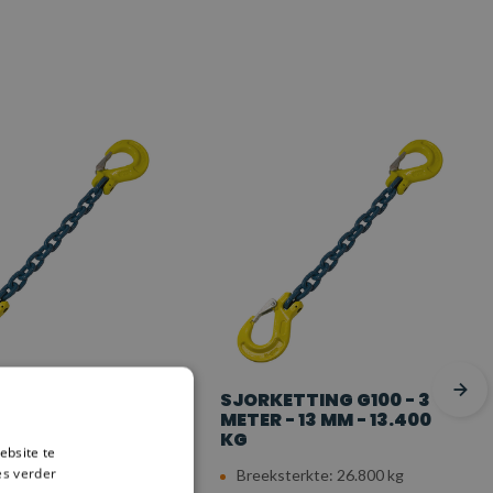
TING G100 - 2,5
SJORKETTING G100 - 3
 13 MM - 13.400
METER - 13 MM - 13.400
KG
ebsite te
es verder
erkte: 26.800 kg
Breeksterkte: 26.800 kg