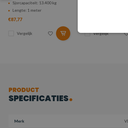
Sjorcapaciteit: 13.400 kg
Sjorcapaciteit: 13.400
Lengte: 1 meter
Lengte: 1,5 meter
€87,77
€97,62
Vergelijk
Vergelijk
PRODUCT
SPECIFICATIES
Merk
V