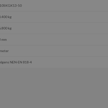
10SKGK13-50
3.400 kg
6.800 kg
3 mm
 meter
olgens NEN-EN 818-4