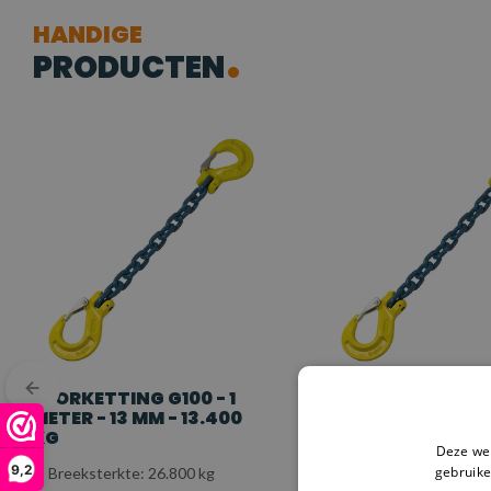
HANDIGE
PRODUCTEN
SJORKETTING G100 - 1
SJORKETTING G100
METER - 13 MM - 13.400
METER - 13 MM - 1
KG
KG
Deze web
9,2
gebruike
Breeksterkte: 26.800 kg
Breeksterkte: 26.800