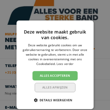
Deze website maakt gebruik
HULP NODIG?
van cookies.
NEEM CONTACT OP
MET ONZE KLANTENSERVICE
Deze website gebruikt cookies om uw
gebruikerservaring te verbeteren. Door onze
website te gebruiken, stemt u in met alle
cookies in overeenstemming met ons
Cookiebeleid.
Lees verder
TELEFOON
+31 (0)55 - 203 21 43
ALLES ACCEPTEREN
WHATSAPP
ALLES AFWIJZEN
Nog niet beschikbaar
DETAILS WEERGEVEN
E-MAIL