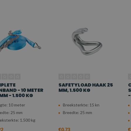
PLETE
SAFETYLOAD HAAK 25
NBAND - 10 METER
MM, 1.500 KG
S
 MM - 1.500 KG
-
gte: 10 meter
Breeksterkte: 15 kn
edte: 25 mm
Breedte: 25 mm
eksterkte: 1.500 kg
22
€0,73
€