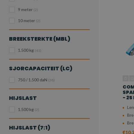
9 meter
(2)
10 meter
(2)
BREEKSTERKTE (MBL)
1.500 kg
(41)
SJORCAPACITEIT (LC)
750 / 1.500 daN
(38)
COM
SPA
HIJSLAST
- 25
Len
1.500 kg
(2)
Bre
Bre
HIJSLAST (7:1)
€10,