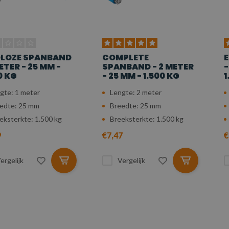
DLOZE SPANBAND
COMPLETE
E
METER - 25 MM -
SPANBAND - 2 METER
-
0 KG
- 25 MM - 1.500 KG
1
gte: 1 meter
Lengte: 2 meter
edte: 25 mm
Breedte: 25 mm
eksterkte: 1.500 kg
Breeksterkte: 1.500 kg
9
€7,47
€
ergelijk
Vergelijk