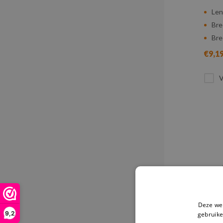
Len
Bre
Bre
€9,1
V
Deze web
9,2
gebruike