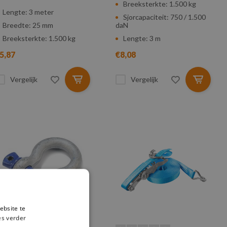
Breeksterkte: 1.500 kg
Lengte: 3 meter
Sjorcapaciteit: 750 / 1.500
Breedte: 25 mm
daN
Breeksterkte: 1.500 kg
Lengte: 3 m
5,87
€8,08
Vergelijk
Vergelijk
ebsite te
es verder