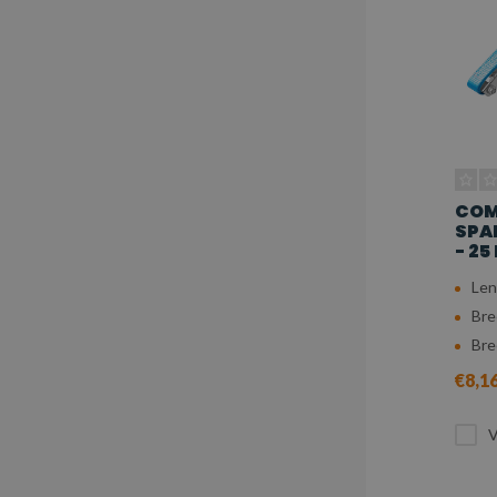
COM
SPA
- 25
Len
Bre
Bre
€8,1
V