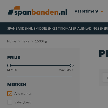
Assortiment
SPANBANDEN
HIJSMIDDELEN
KETTINGMATERIALEN
LADINGZEKER
Home
Tags
1500 kg
P
PRIJS
Min: €
0
Max: €
350
MERKEN
Alle merken
SafetyLoad