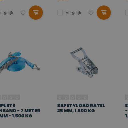
ergelijk
Vergelijk
PLETE
SAFETYLOAD RATEL
E
NBAND - 7 METER
25 MM, 1.500 KG
-
 MM - 1.500 KG
1