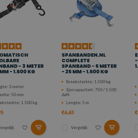
OMATISCH
SPANBANDEN.NL
E
OLBARE
COMPLETE
-
NBAND - 3 METER
SPANBAND - 5 METER
1
 MM - 1.500 KG
- 25 MM - 1.500 KG
Breeksterkte: 1.500 kg
gte: 3 meter
Sjorcapaciteit: 750 / 1.500
edte: 50 mm
daN
eksterkte: 1.500 kg
Lengte: 5 m
95
€6,63
€
ergelijk
Vergelijk