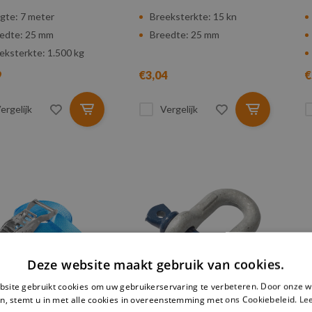
gte: 7 meter
Breeksterkte: 15 kn
edte: 25 mm
Breedte: 25 mm
eksterkte: 1.500 kg
9
€3,04
€
ergelijk
Vergelijk
Deze website maakt gebruik van cookies.
site gebruikt cookies om uw gebruikerservaring te verbeteren. Door onze w
n, stemt u in met alle cookies in overeenstemming met ons Cookiebeleid.
Le