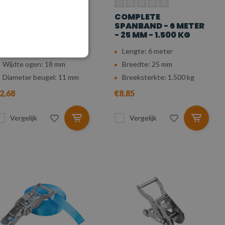
AFETYLOAD H-
COMPLETE
LUITING
SPANBAND - 6 METER
ORSTBOUT, 1.500 KG
- 25 MM - 1.500 KG
WLL (6:1): 1.500 kg
Lengte: 6 meter
Wijdte ogen: 18 mm
Breedte: 25 mm
Diameter beugel: 11 mm
Breeksterkte: 1.500 kg
2,68
€8,85
Vergelijk
Vergelijk