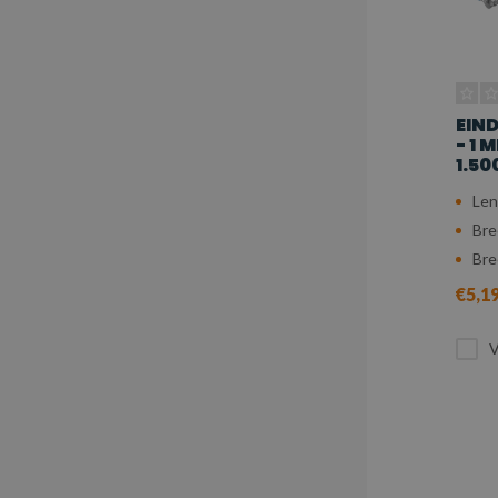
EIN
- 1 
1.50
Len
Bre
Bre
€5,1
V