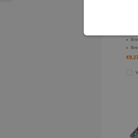
EIN
- 10
1.50
Len
Bre
Bre
€8,2
V