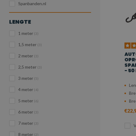
Spanbanden.nl
LENGTE
1 meter
(3)
1,5 meter
(3)
AUT
2 meter
(3)
OPR
SPA
2,5 meter
(3)
- 50
3 meter
(5)
Len
4 meter
(4)
Bre
5 meter
Bre
(6)
€22,
6 meter
(3)
7 meter
(3)
V
8 meter
(2)