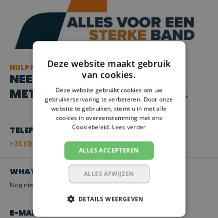
Deze website maakt gebruik
HULP NODIG?
van cookies.
NEEM CONTACT OP
MET ONZE KLANTENSERVICE
Deze website gebruikt cookies om uw
gebruikerservaring te verbeteren. Door onze
website te gebruiken, stemt u in met alle
cookies in overeenstemming met ons
Cookiebeleid.
Lees verder
TELEFOON
+31 (0)55 - 203 21 43
ALLES ACCEPTEREN
WHATSAPP
ALLES AFWIJZEN
Nog niet beschikbaar
DETAILS WEERGEVEN
E-MAIL