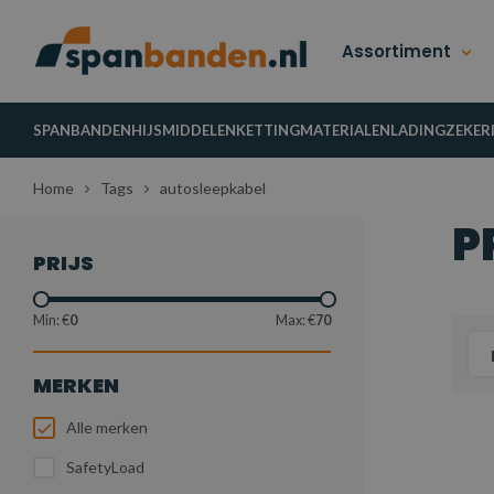
Assortiment
SPANBANDEN
HIJSMIDDELEN
KETTINGMATERIALEN
LADINGZEKER
Home
Tags
autosleepkabel
P
PRIJS
Min: €
0
Max: €
70
MERKEN
Alle merken
SafetyLoad