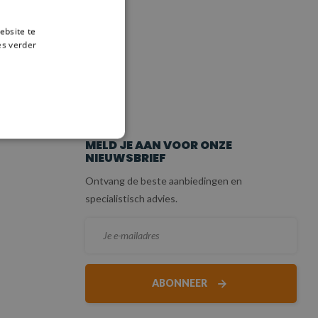
ebsite te
es verder
ICE
MELD JE AAN VOOR ONZE
NIEUWSBRIEF
Ontvang de beste aanbiedingen en
specialistisch advies.
ABONNEER