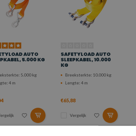
ETYLOAD AUTO
SAFETYLOAD AUTO
PKABEL, 5.000 KG
SLEEPKABEL, 10.000
KG
eksterkte: 5.000 kg
Breeksterkte: 10.000 kg
gte: 4 m
Lengte: 4 m
04
€65,88
ergelijk
Vergelijk