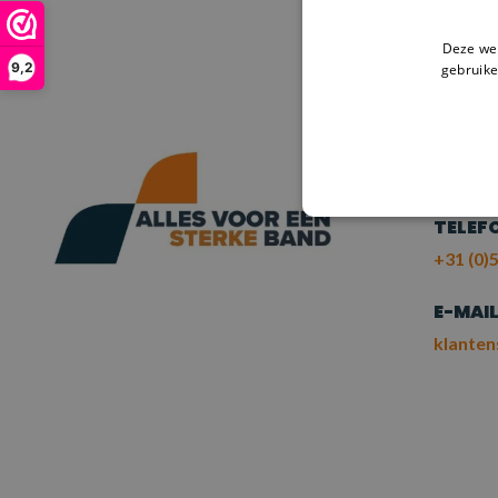
HULP
Deze web
9,2
gebruike
NE
ME
TELEF
+31 (0)5
E-MAI
klanten