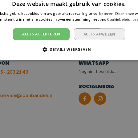
Deze website maakt gebruik van cookies.
 NODIG?
site gebruikt cookies om uw gebruikerservaring te verbeteren. Door onze w
n, stemt u in met alle cookies in overeenstemming met ons Cookiebeleid.
Le
EM CONTACT OP
ALLES ACCEPTEREN
ALLES AFWIJZEN
T ONZE KLANTENSERV
DETAILS WEERGEVEN
OON
WHATSAPP
5 - 203 21 43
Nog niet beschikbaar
L
SOCIALMEDIA
service@spanbanden.nl