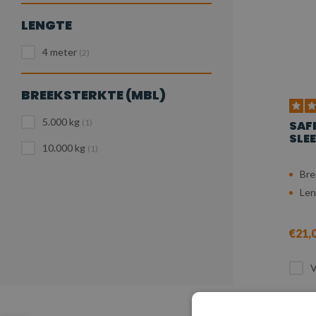
LENGTE
4 meter
(2)
BREEKSTERKTE (MBL)
5.000 kg
(1)
SAF
SLEE
10.000 kg
(1)
Bre
Len
€21,
V