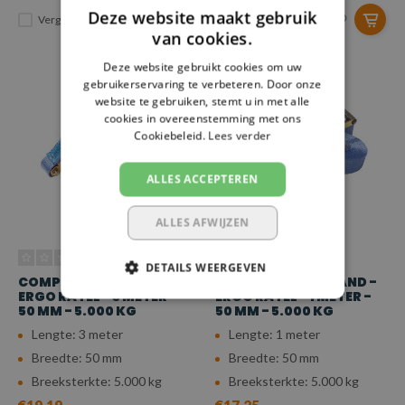
Deze website maakt gebruik
Vergelijk
Vergelijk
van cookies.
Deze website gebruikt cookies om uw
gebruikerservaring te verbeteren. Door onze
website te gebruiken, stemt u in met alle
cookies in overeenstemming met ons
Cookiebeleid.
Lees verder
ALLES ACCEPTEREN
ALLES AFWIJZEN
DETAILS WEERGEVEN
COMPLETE SPANBAND -
COMPLETE SPANBAND -
ERGO RATEL - 3 METER -
ERGO RATEL - 1 METER -
50 MM - 5.000 KG
50 MM - 5.000 KG
Lengte: 3 meter
Lengte: 1 meter
Breedte: 50 mm
Breedte: 50 mm
Breeksterkte: 5.000 kg
Breeksterkte: 5.000 kg