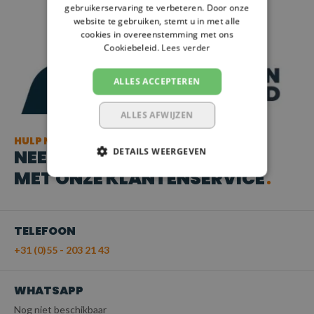
gebruikerservaring te verbeteren. Door onze
website te gebruiken, stemt u in met alle
cookies in overeenstemming met ons
Cookiebeleid.
Lees verder
ALLES ACCEPTEREN
ALLES AFWIJZEN
HULP NODIG?
NEEM CONTACT OP
DETAILS WEERGEVEN
MET ONZE KLANTENSERVICE
TELEFOON
+31 (0)55 - 203 21 43
WHATSAPP
Nog niet beschikbaar