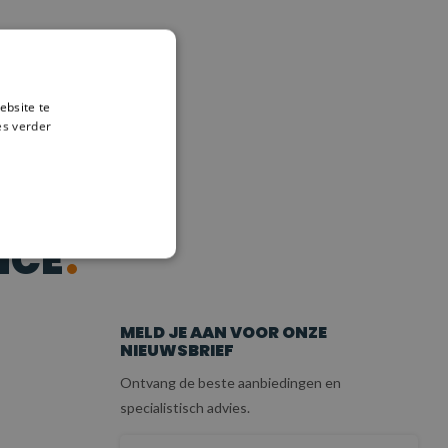
ebsite te
es verder
ICE
MELD JE AAN VOOR ONZE
NIEUWSBRIEF
Ontvang de beste aanbiedingen en
specialistisch advies.