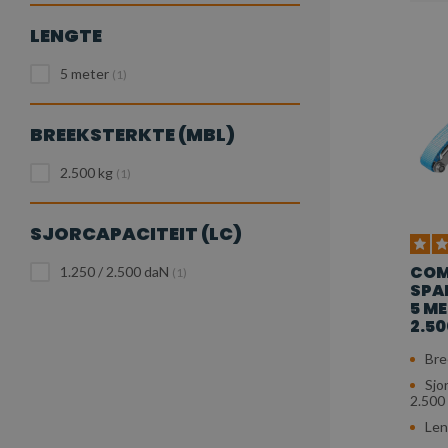
LENGTE
5 meter
(1)
BREEKSTERKTE (MBL)
2.500 kg
(1)
SJORCAPACITEIT (LC)
COM
1.250 / 2.500 daN
(1)
SPAN
5 ME
2.50
Bre
Sjo
2.500
Len