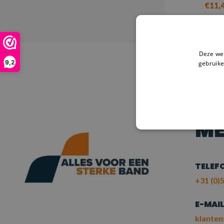
€11,
V
Deze web
9,2
gebruike
HULP
NE
ME
TELEF
+31 (0)5
E-MAI
klanten