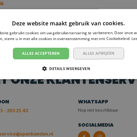
46
ergelijk
Deze website maakt gebruik van cookies.
site gebruikt cookies om uw gebruikerservaring te verbeteren. Door onze w
n, stemt u in met alle cookies in overeenstemming met ons Cookiebeleid.
Le
 NODIG?
ALLES ACCEPTEREN
ALLES AFWIJZEN
EM CONTACT OP
DETAILS WEERGEVEN
T ONZE KLANTENSERV
OON
WHATSAPP
5 - 203 21 43
Nog niet beschikbaar
L
SOCIALMEDIA
service@spanbanden.nl