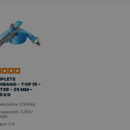
PLETE
BAND - TOP 10 -
TER - 35 MM -
0 KG
eksterkte: 2.500 kg
rcapaciteit: 1.250 /
 daN
gte: 5 m