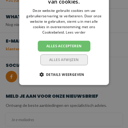
+31 (0)55 - 203 21 43
van cookies.
Deze website gebruikt cookies om uw
WHATSAPP
gebruikerservaring te verbeteren. Door onze
website te gebruiken, stemt u in met alle
Nog niet beschikbaar
cookies in overeenstemming met ons
Cookiebeleid.
Lees verder
E-MAIL
ALLES ACCEPTEREN
klantenservice@spanbanden.nl
ALLES AFWIJZEN
SOCIALMEDIA
DETAILS WEERGEVEN
MELD JE AAN VOOR ONZE NIEUWSBRIEF
Ontvang de beste aanbiedingen en specialistisch advies.