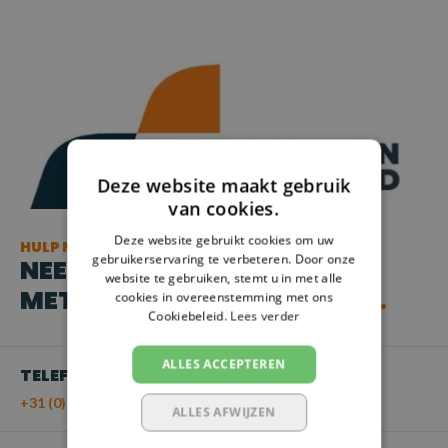
Deze website maakt gebruik
van cookies.
Deze website gebruikt cookies om uw
HULP NODIG?
gebruikerservaring te verbeteren. Door onze
NEEM CONTACT OP
website te gebruiken, stemt u in met alle
MET ONZE KLANTENSERVICE
cookies in overeenstemming met ons
Cookiebeleid.
Lees verder
ALLES ACCEPTEREN
TELEFOON
+31 (0)55 - 203 21 43
ALLES AFWIJZEN