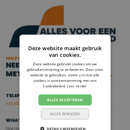
Deze website maakt gebruik
van cookies.
HULP NODIG?
NEEM CONTACT OP
Deze website gebruikt cookies om uw
gebruikerservaring te verbeteren. Door onze
MET ONZE KLANTENSERVICE
website te gebruiken, stemt u in met alle
cookies in overeenstemming met ons
Cookiebeleid.
Lees verder
TELEFOON
ALLES ACCEPTEREN
+31 (0)55 - 203 21 43
ALLES AFWIJZEN
WHATSAPP
Nog niet beschikbaar
DETAILS WEERGEVEN