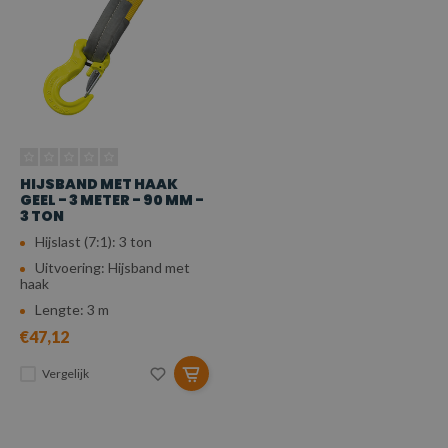
HIJSBAND MET HAAK
GEEL - 3 METER - 90 MM -
3 TON
Hijslast (7:1): 3 ton
Uitvoering: Hijsband met
haak
Lengte: 3 m
€47,12
Vergelijk