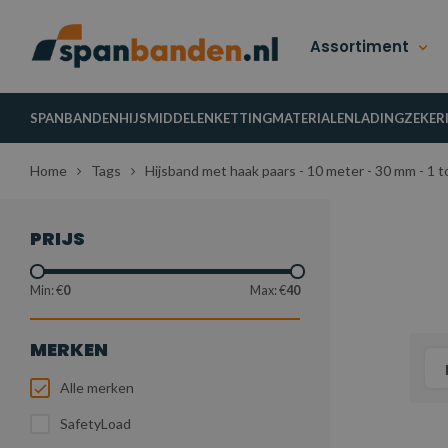
Assortiment
SPANBANDEN
HIJSMIDDELEN
KETTINGMATERIALEN
LADINGZEKER
Home
Tags
Hijsband met haak paars - 10 meter - 30 mm - 1 t
PRIJS
Min: €
0
Max: €
40
MERKEN
Alle merken
SafetyLoad