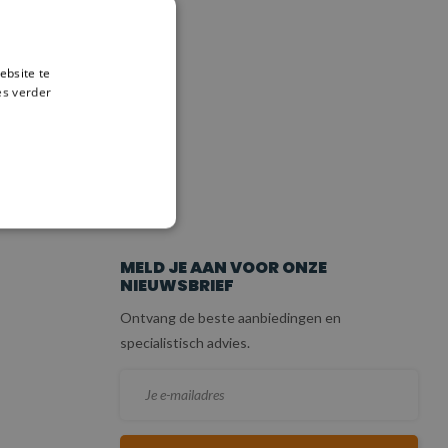
ebsite te
es verder
ICE
MELD JE AAN VOOR ONZE
NIEUWSBRIEF
Ontvang de beste aanbiedingen en
specialistisch advies.