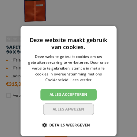
Deze website maakt gebruik
van cookies.
SAFETYLOAD HIJSZAK,
90 X 90 CM
Deze website gebruikt cookies om uw
Hijslast (7:1): 1,5 ton
gebruikerservaring te verbeteren. Door onze
Hijslengte: 1,55 m
website te gebruiken, stemt u in met alle
cookies in overeenstemming met ons
Ladingruimte: 0,73 m³
Cookiebeleid.
Lees verder
€315,32
ALLES ACCEPTEREN
Vergelijk
ALLES AFWIJZEN
DETAILS WEERGEVEN