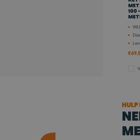
MET
100 
MET
WLL
Dia
Len
€69,
V
HULP
NE
ME