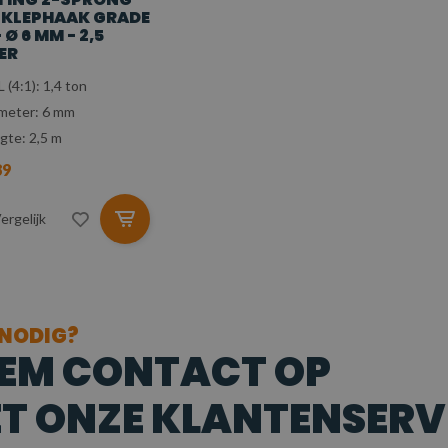
 KLEPHAAK GRADE
- Ø 6 MM - 2,5
ER
 (4:1): 1,4 ton
meter: 6 mm
gte: 2,5 m
89
ergelijk
 NODIG?
EM CONTACT OP
T ONZE KLANTENSERV