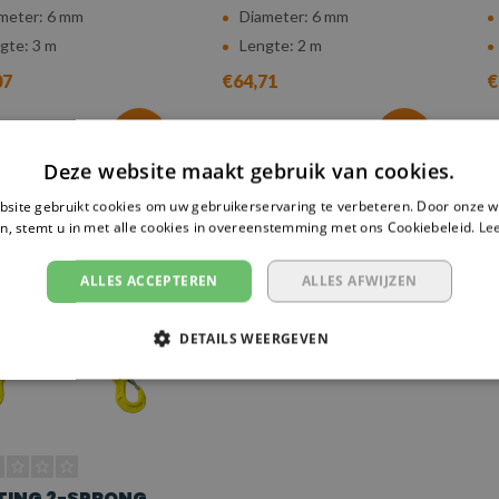
meter: 6 mm
Diameter: 6 mm
gte: 3 m
Lengte: 2 m
07
€64,71
€
ergelijk
Vergelijk
Deze website maakt gebruik van cookies.
site gebruikt cookies om uw gebruikerservaring te verbeteren. Door onze w
n, stemt u in met alle cookies in overeenstemming met ons Cookiebeleid.
Le
ALLES ACCEPTEREN
ALLES AFWIJZEN
DETAILS WEERGEVEN
TING 2-SPRONG