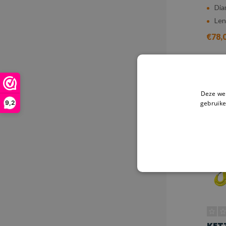
Dia
Len
€78,
V
Deze web
gebruike
9,2
KET