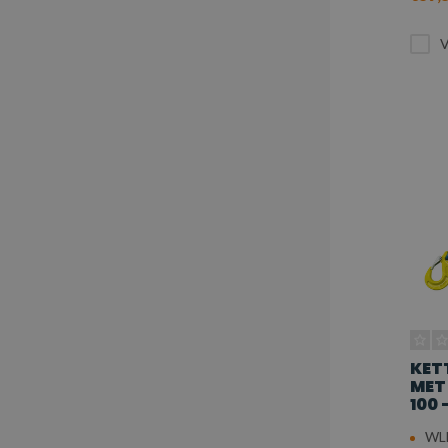
V
KET
MET
100 
WLL