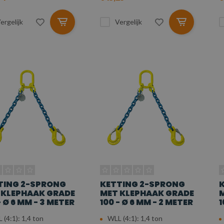
ergelijk
Vergelijk
TING 2-SPRONG
KETTING 2-SPRONG
 KLEPHAAK GRADE
MET KLEPHAAK GRADE
M
- Ø 6 MM - 3 METER
100 - Ø 6 MM - 2 METER
1
 (4:1): 1,4 ton
WLL (4:1): 1,4 ton