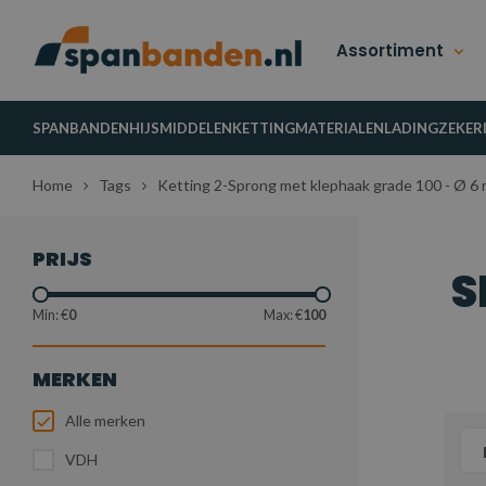
Assortiment
SPANBANDEN
HIJSMIDDELEN
KETTINGMATERIALEN
LADINGZEKER
Home
Tags
Ketting 2-Sprong met klephaak grade 100 - Ø 6 
PRIJS
S
Min: €
0
Max: €
100
MERKEN
Alle merken
VDH