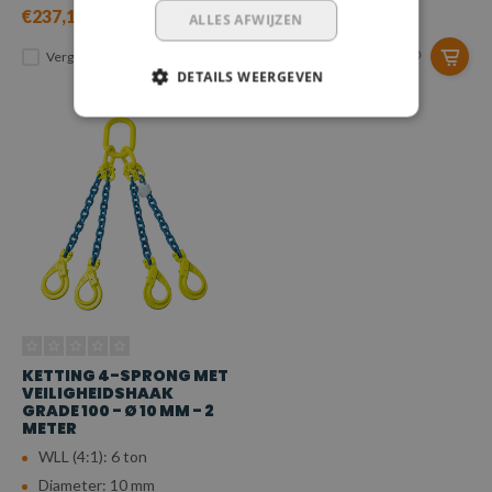
€237,12
€401,58
ALLES AFWIJZEN
Vergelijk
Vergelijk
DETAILS WEERGEVEN
KETTING 4-SPRONG MET
VEILIGHEIDSHAAK
GRADE 100 - Ø 10 MM - 2
METER
WLL (4:1): 6 ton
Diameter: 10 mm