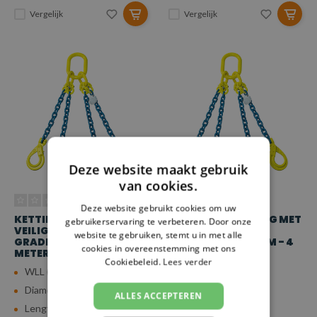
Vergelijk
Vergelijk
Deze website maakt gebruik
van cookies.
Deze website gebruikt cookies om uw
KETTING 4-SPRONG MET
KETTING 4-SPRONG MET
gebruikerservaring te verbeteren. Door onze
VEILIGHEIDSHAAK
VEILIGHEIDSHAAK
website te gebruiken, stemt u in met alle
GRADE 100 - Ø 10 MM - 1
GRADE 100 - Ø 10 MM - 4
cookies in overeenstemming met ons
METER
METER
Cookiebeleid.
Lees verder
WLL (4:1): 6 ton
WLL (4:1): 6 ton
Diameter: 10 mm
Diameter: 10 mm
ALLES ACCEPTEREN
Lengte: 1 m
Lengte: 4 m