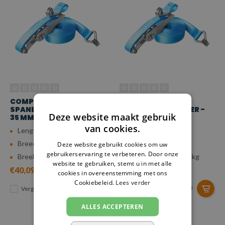
COMPLETE RVS
COMPLETE RVS
SPANBAND - 6 METER -
SPANBAND - 7 METER -
Deze website maakt gebruik
35 MM - 2.500 KG
35 MM - 2.500 KG
van cookies.
Lengte: 6 meter
Lengte: 7 meter
Breedte: 35 mm
Breedte: 35 mm
Deze website gebruikt cookies om uw
gebruikerservaring te verbeteren. Door onze
Breeksterkte: 2.500 kg
Breeksterkte: 2.500 kg
website te gebruiken, stemt u in met alle
€40,09
€40,53
cookies in overeenstemming met ons
Cookiebeleid.
Lees verder
Vergelijk
Vergelijk
ALLES ACCEPTEREN