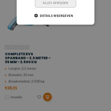
ALLES AFWIJZEN
DETAILS WEERGEVEN
COMPLETE RVS
SPANBAND - 2,5 METER -
35 MM - 2.500 KG
Lengte: 2,5 meter
Breedte: 35 mm
Breeksterkte: 2.500 kg
€38,55
Vergelijk