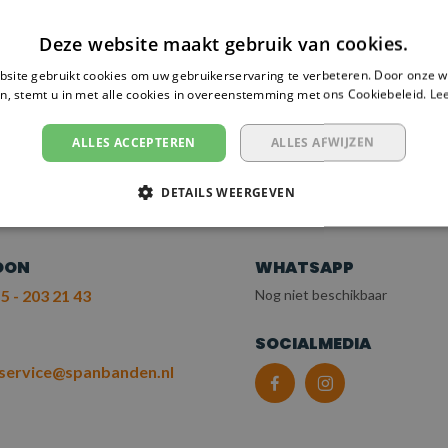
Deze website maakt gebruik van cookies.
site gebruikt cookies om uw gebruikerservaring te verbeteren. Door onze w
n, stemt u in met alle cookies in overeenstemming met ons Cookiebeleid.
Le
 NODIG?
EM CONTACT OP
ALLES ACCEPTEREN
ALLES AFWIJZEN
T ONZE KLANTENSERV
DETAILS WEERGEVEN
OON
WHATSAPP
5 - 203 21 43
Nog niet beschikbaar
L
SOCIALMEDIA
service@spanbanden.nl