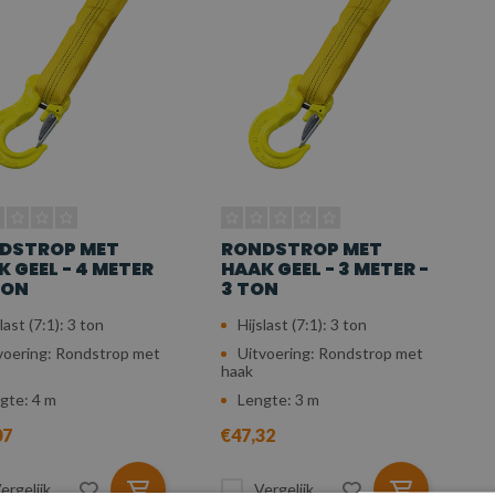
DSTROP MET
RONDSTROP MET
 GEEL - 4 METER
HAAK GEEL - 3 METER -
TON
3 TON
last (7:1): 3 ton
Hijslast (7:1): 3 ton
voering: Rondstrop met
Uitvoering: Rondstrop met
haak
gte: 4 m
Lengte: 3 m
07
€47,32
ergelijk
Vergelijk