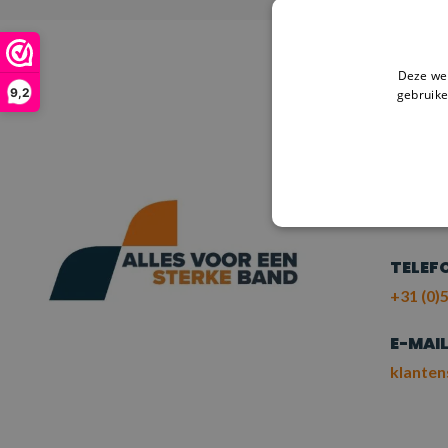
Deze web
9,2
gebruike
HULP
NE
ME
TELEF
+31 (0)5
E-MAI
klanten