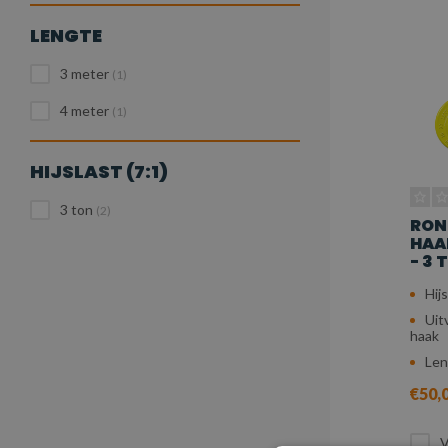
LENGTE
3 meter
(1)
4 meter
(1)
HIJSLAST (7:1)
3 ton
(2)
RON
HAAK
- 3 
Hijs
Uit
haak
Len
€50,
V