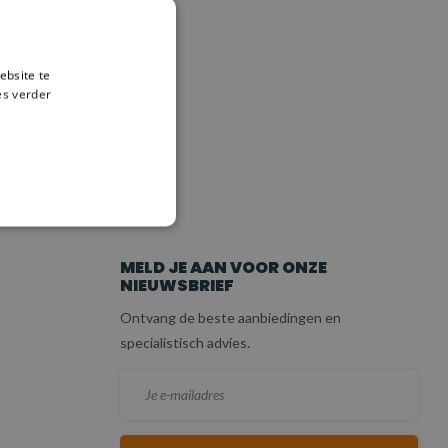
ebsite te
es verder
ICE
MELD JE AAN VOOR ONZE
NIEUWSBRIEF
Ontvang de beste aanbiedingen en
specialistisch advies.