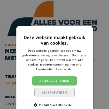
Deze website maakt gebruik
van cookies.
HULP NODIG?
NEEM CONTACT OP
Deze website gebruikt cookies om uw
gebruikerservaring te verbeteren. Door onze
MET ONZE KLANTENSERVICE
website te gebruiken, stemt u in met alle
cookies in overeenstemming met ons
Cookiebeleid.
Lees verder
TELEFOON
ALLES ACCEPTEREN
+31 (0)55 - 203 21 43
ALLES AFWIJZEN
WHATSAPP
Nog niet beschikbaar
DETAILS WEERGEVEN