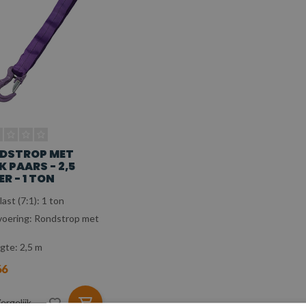
DSTROP MET
 PAARS - 2,5
R - 1 TON
last (7:1): 1 ton
voering: Rondstrop met
gte: 2,5 m
66
ergelijk