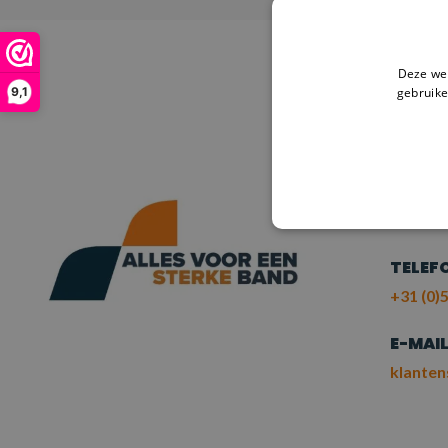
Deze web
gebruike
9,1
HULP
NE
ME
TELEF
+31 (0)5
E-MAI
klanten