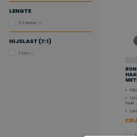
LENGTE
2,5 meter
(1)
HIJSLAST (7:1)
1 ton
(1)
RON
HAAK
METE
Hijs
Uit
haak
Len
€28,
V