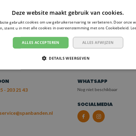
Deze website maakt gebruik van cookies.
site gebruikt cookies om uw gebruikerservaring te verbeteren. Door onze w
n, stemt u in met alle cookies in overeenstemming met ons Cookiebeleid.
Le
 NODIG?
EM CONTACT OP
ALLES ACCEPTEREN
ALLES AFWIJZEN
T ONZE KLANTENSERV
DETAILS WEERGEVEN
OON
WHATSAPP
5 - 203 21 43
Nog niet beschikbaar
L
SOCIALMEDIA
service@spanbanden.nl