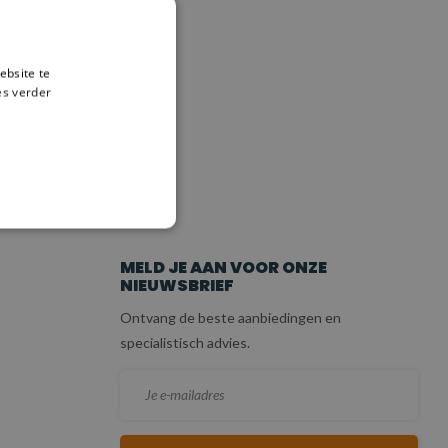
ebsite te
es verder
ICE
MELD JE AAN VOOR ONZE
NIEUWSBRIEF
Ontvang de beste aanbiedingen en
specialistisch advies.