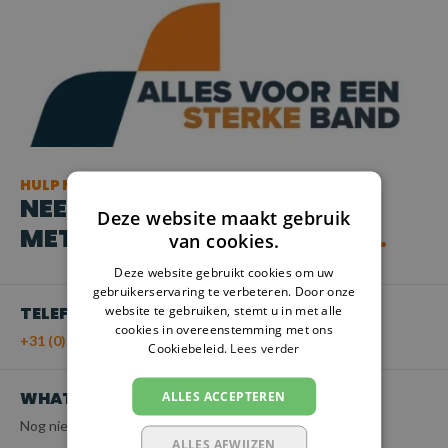
HULP NODIG?
NEEM CONTACT OP
Deze website maakt gebruik
MET ONZE KLANTENSERVICE
van cookies.
Deze website gebruikt cookies om uw
gebruikerservaring te verbeteren. Door onze
website te gebruiken, stemt u in met alle
TELEFOON
cookies in overeenstemming met ons
+31 (0)55 - 203 21 43
Cookiebeleid.
Lees verder
WHATSAPP
ALLES ACCEPTEREN
Nog niet beschikbaar
ALLES AFWIJZEN