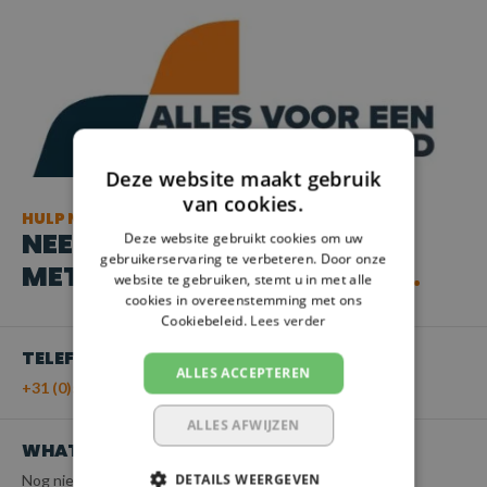
Deze website maakt gebruik
van cookies.
HULP NODIG?
NEEM CONTACT OP
Deze website gebruikt cookies om uw
gebruikerservaring te verbeteren. Door onze
MET ONZE KLANTENSERVICE
website te gebruiken, stemt u in met alle
cookies in overeenstemming met ons
Cookiebeleid.
Lees verder
TELEFOON
ALLES ACCEPTEREN
+31 (0)55 - 203 21 43
ALLES AFWIJZEN
WHATSAPP
DETAILS WEERGEVEN
Nog niet beschikbaar