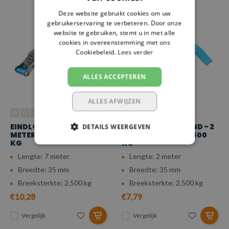
Deze website gebruikt cookies om uw
gebruikerservaring te verbeteren. Door onze
website te gebruiken, stemt u in met alle
cookies in overeenstemming met ons
Cookiebeleid.
Lees verder
ALLES ACCEPTEREN
ALLES AFWIJZEN
EINDLOZE SPANBAND - 7
EINDLOZE SPANBAND - 2
DETAILS WEERGEVEN
METER - 35 MM - 2.500
METER - 35 MM - 2.500
KG
KG
Lengte: 7 meter
Lengte: 2 meter
Breedte: 35 mm
Breedte: 35 mm
Breeksterkte: 2.500 kg
Breeksterkte: 2.500 kg
€10,28
€7,79
Vergelijk
Vergelijk