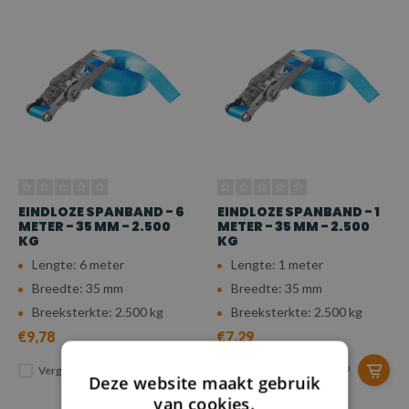
EINDLOZE SPANBAND - 6
EINDLOZE SPANBAND - 1
METER - 35 MM - 2.500
METER - 35 MM - 2.500
KG
KG
Lengte: 6 meter
Lengte: 1 meter
Breedte: 35 mm
Breedte: 35 mm
Breeksterkte: 2.500 kg
Breeksterkte: 2.500 kg
€9,78
€7,29
Vergelijk
Vergelijk
Deze website maakt gebruik
van cookies.