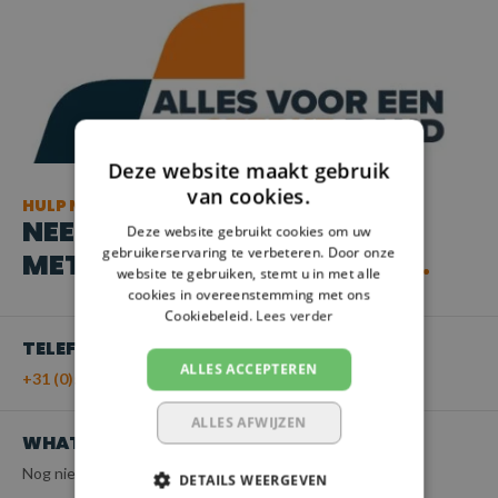
Deze website maakt gebruik
van cookies.
HULP NODIG?
NEEM CONTACT OP
Deze website gebruikt cookies om uw
gebruikerservaring te verbeteren. Door onze
MET ONZE KLANTENSERVICE
website te gebruiken, stemt u in met alle
cookies in overeenstemming met ons
Cookiebeleid.
Lees verder
TELEFOON
ALLES ACCEPTEREN
+31 (0)55 - 203 21 43
ALLES AFWIJZEN
WHATSAPP
Nog niet beschikbaar
DETAILS WEERGEVEN