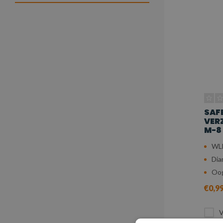
SAF
VER
M-8
WLL
Dia
Oog
€0,9
V