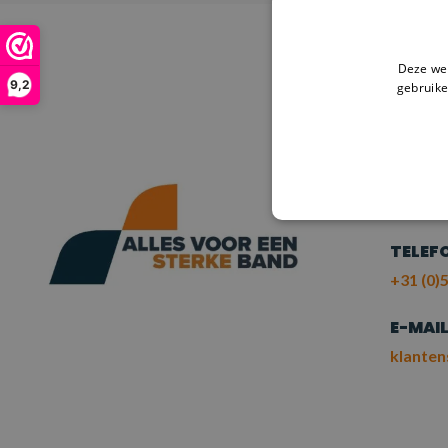
Deze web
9,2
gebruike
HULP
NE
ME
TELEF
+31 (0)5
E-MAI
klanten