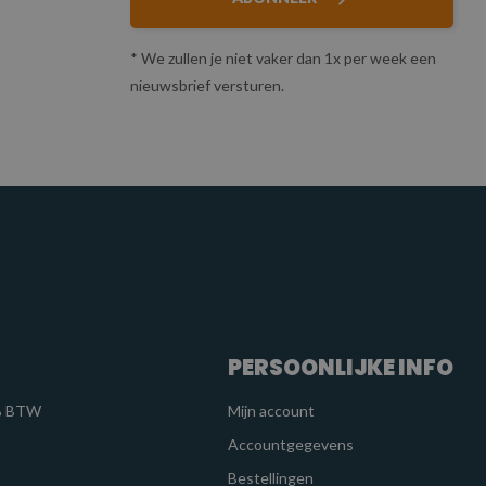
* We zullen je niet vaker dan 1x per week een
nieuwsbrief versturen.
PERSOONLIJKE INFO
1% BTW
Mijn account
Accountgegevens
Bestellingen