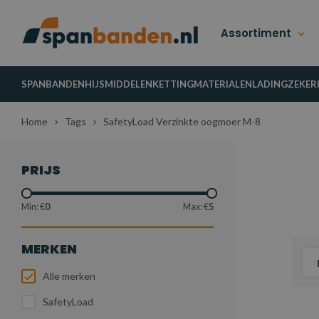
Assortiment
SPANBANDEN
HIJSMIDDELEN
KETTINGMATERIALEN
LADINGZEKER
Home
Tags
SafetyLoad Verzinkte oogmoer M-8
PRIJS
Min: €
0
Max: €
5
MERKEN
Alle merken
SafetyLoad