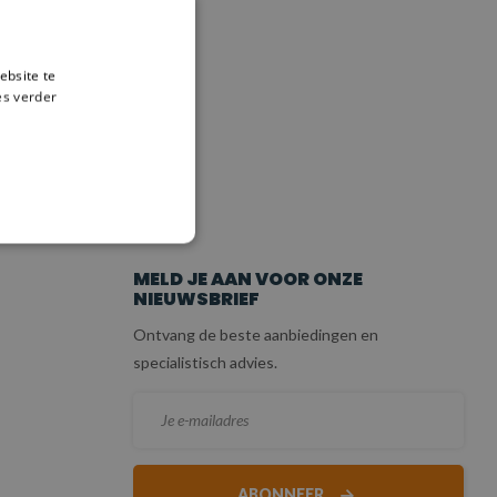
ebsite te
es verder
ICE
MELD JE AAN VOOR ONZE
NIEUWSBRIEF
Ontvang de beste aanbiedingen en
specialistisch advies.
ABONNEER