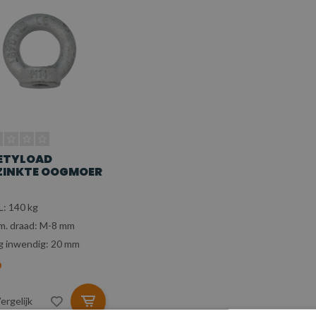
ETYLOAD
ZINKTE OOGMOER
: 140 kg
m. draad: M-8 mm
 inwendig: 20 mm
9
ergelijk