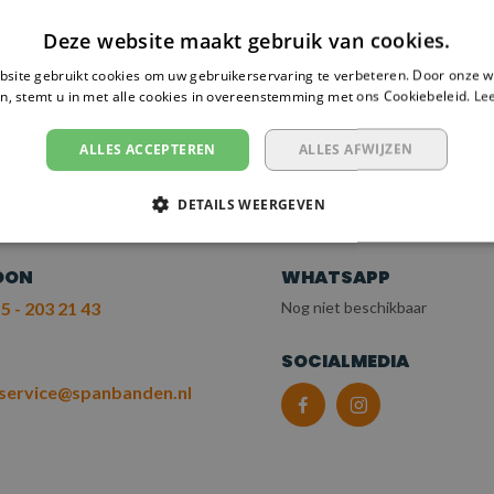
Deze website maakt gebruik van cookies.
site gebruikt cookies om uw gebruikerservaring te verbeteren. Door onze w
n, stemt u in met alle cookies in overeenstemming met ons Cookiebeleid.
Le
 NODIG?
EM CONTACT OP
ALLES ACCEPTEREN
ALLES AFWIJZEN
T ONZE KLANTENSERV
DETAILS WEERGEVEN
OON
WHATSAPP
5 - 203 21 43
Nog niet beschikbaar
L
SOCIALMEDIA
service@spanbanden.nl