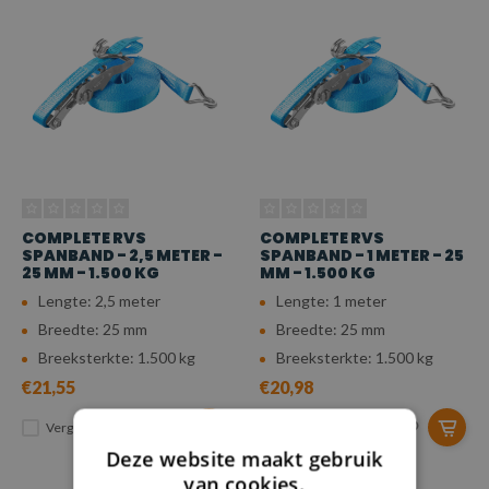
COMPLETE RVS
COMPLETE RVS
SPANBAND - 2,5 METER -
SPANBAND - 1 METER - 25
25 MM - 1.500 KG
MM - 1.500 KG
Lengte: 2,5 meter
Lengte: 1 meter
Breedte: 25 mm
Breedte: 25 mm
Breeksterkte: 1.500 kg
Breeksterkte: 1.500 kg
€21,55
€20,98
Vergelijk
Vergelijk
Deze website maakt gebruik
van cookies.