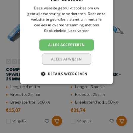
Deze website gebruikt cookies om uw
gebruikerservaring te verbeteren. Door onze
website te gebruiken, stemt u in met alle
cookies in overeenstemming met ons
Cookiebeleid.
Lees verder
ALLES ACCEPTEREN
ALLES AFWIJZEN
COMPLETE RVS
COMPLETE RVS
SPANBAND - 4 METER -
DETAILS WEERGEVEN
SPANBAND - 3 METER -
25 MM - 500 KG
25 MM - 1.500 KG
Lengte: 4 meter
Lengte: 3 meter
Breedte: 25 mm
Breedte: 25 mm
Breeksterkte: 500 kg
Breeksterkte: 1.500 kg
€15,07
€21,74
Vergelijk
Vergelijk