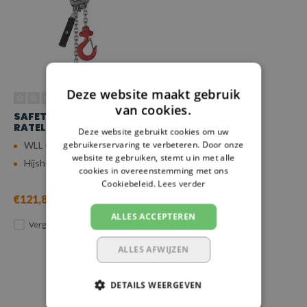
Deze website maakt gebruik
van cookies.
SAFETYLOAD
RATELTAKEL, 1 M
Deze website gebruikt cookies om uw
gebruikerservaring te verbeteren. Door onze
WLL (4:1): 0,25 ton
website te gebruiken, stemt u in met alle
Hijshoogte: 1 m
cookies in overeenstemming met ons
Cookiebeleid.
Lees verder
€121,87
ALLES ACCEPTEREN
Vergelijk
ALLES AFWIJZEN
DETAILS WEERGEVEN