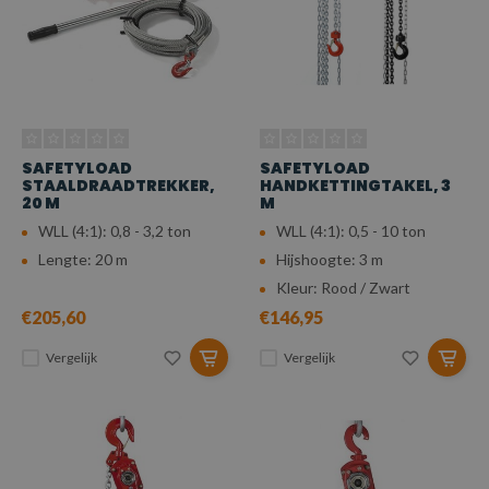
SAFETYLOAD
SAFETYLOAD
STAALDRAADTREKKER,
HANDKETTINGTAKEL, 3
20 M
M
WLL (4:1): 0,8 - 3,2 ton
WLL (4:1): 0,5 - 10 ton
Lengte: 20 m
Hijshoogte: 3 m
Kleur: Rood / Zwart
€205,60
€146,95
Vergelijk
Vergelijk