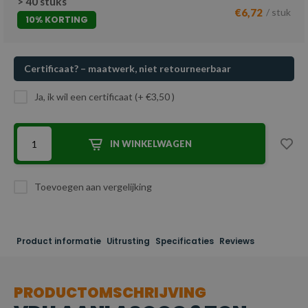
> 40 stuks
€6,72
/ stuk
10% KORTING
Certificaat? – maatwerk, niet retourneerbaar
Ja, ik wil een certificaat (+ €3,50 )
IN WINKELWAGEN
Toevoegen aan vergelijking
Product informatie
Uitrusting
Specificaties
Reviews
PRODUCTOMSCHRIJVING