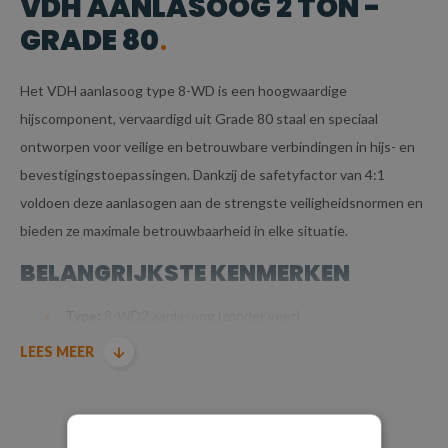
VDH AANLASOOG 2 TON -
GRADE 80
Het VDH aanlasoog type 8-WD is een hoogwaardige
hijscomponent, vervaardigd uit Grade 80 staal en speciaal
ontworpen voor veilige en betrouwbare verbindingen in hijs- en
bevestigingstoepassingen. Dankzij de safetyfactor van 4:1
voldoen deze aanlasogen aan de strengste veiligheidsnormen en
bieden ze maximale betrouwbaarheid in elke situatie.
BELANGRIJKSTE KENMERKEN
Type:
8-WD2 aanlasoog (zonder veer)
Materiaal:
Grade 80 staal
LEES MEER
Veiligheidsfactor:
4:1
WLL (Werklastlimiet):
2.000 kg
Maatvoering:
Alle specificatiewaarden in millimeters