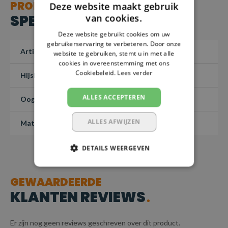
PRODUCT
Certificaat:
Geleverd met batchcertificaat
Deze website maakt gebruik
SPECIFICATIES
van cookies.
TOEPASSING
Deze website gebruikt cookies om uw
gebruikerservaring te verbeteren. Door onze
Geschikt voor uiteenlopende hijs- en bevestigingstoepassingen
Artikelnummer
1018787
website te gebruiken, stemt u in met alle
waarbij veiligheid, betrouwbaarheid en duurzaamheid van
cookies in overeenstemming met ons
Cookiebeleid.
Lees verder
Hijslast (4:1)
2 ton
essentieel belang zijn.
ALLES ACCEPTEREN
Oog inwendig
42x38 mm
ALLES AFWIJZEN
Materiaal
Grade 80
DETAILS WEERGEVEN
GEWAARDEERDE
KLANTEN REVIEWS
Er zijn nog geen reviews geschreven over dit product.