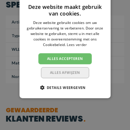
SPECIFICATIES
Deze website maakt gebruik
van cookies.
Artikelnummer
1020104.06
Deze website gebruikt cookies om uw
gebruikerservaring te verbeteren. Door onze
website te gebruiken, stemt u in met alle
Type
CH
cookies in overeenstemming met ons
Cookiebeleid.
Lees verder
WLL (4:1)
1,4 ton
ALLES ACCEPTEREN
Materiaal
Grade 100
ALLES AFWIJZEN
Norm
EN-1677-2
DETAILS WEERGEVEN
GEWAARDEERDE
KLANTEN REVIEWS