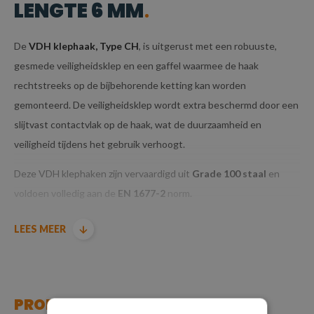
LENGTE 6 MM
De
VDH klephaak, Type CH
, is uitgerust met een robuuste,
gesmede veiligheidsklep en een gaffel waarmee de haak
rechtstreeks op de bijbehorende ketting kan worden
gemonteerd. De veiligheidsklep wordt extra beschermd door een
slijtvast contactvlak op de haak, wat de duurzaamheid en
veiligheid tijdens het gebruik verhoogt.
Deze VDH klephaken zijn vervaardigd uit
Grade 100 staal
en
voldoen volledig aan de
EN 1677-2
norm.
Leverbaar inclusief bijbehorend batchcertificaat.
LEES MEER
PRODUCT