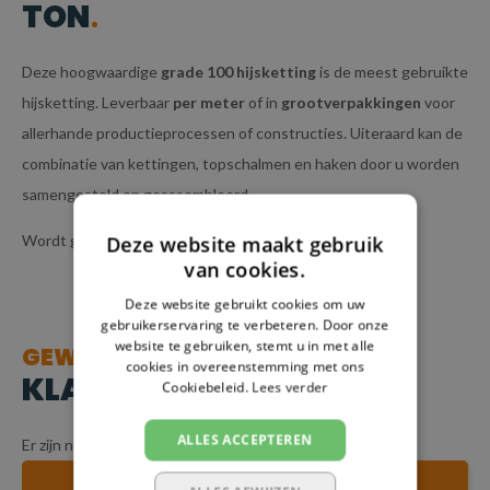
TON
Deze hoogwaardige
grade 100 hijsketting
is de meest gebruikte
hijsketting. Leverbaar
per meter
of in
grootverpakkingen
voor
allerhande productieprocessen of constructies. Uiteraard kan de
combinatie van kettingen, topschalmen en haken door u worden
samengesteld en geassembleerd.
Wordt geleverd inclusief
Deze website maakt gebruik
certificaat
.
van cookies.
Deze website gebruikt cookies om uw
gebruikerservaring te verbeteren. Door onze
website te gebruiken, stemt u in met alle
GEWAARDEERDE
cookies in overeenstemming met ons
KLANTEN REVIEWS
Cookiebeleid.
Lees verder
ALLES ACCEPTEREN
Er zijn nog geen reviews geschreven over dit product.
SCHRIJF JE EIGEN REVIEW