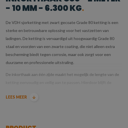
- 10 MM - 6.300 KG
De VDH sjorketting met zwart gecoate Grade 80 ketting is een
sterke en betrouwbare oplossing voor het vastzetten van
ladingen. De ketting is vervaardigd uit hoogwaardig Grade 80
staal en voorzien van een zwarte coating, die niet alleen extra
bescherming biedt tegen corrosie, maar ook zorgt voor een
duurzame en professionele uitstraling.
De inkorthaak aan één zijde maakt het mogelijk de lengte van de
ketting eenvoudig en veilig aan te passen. Hierdoor blijft de
ketting stevig op zijn plaats, zonder risico op onbedoeld losraken.
LEES MEER
Voor extra veiligheid wordt de ketting op spanning gebracht met
een ladingspanner (ook wel kettingspanner genoemd), wat een
stabiele en betrouwbare verbinding tussen de ketting en de
lading garandeert.
PRODUCT