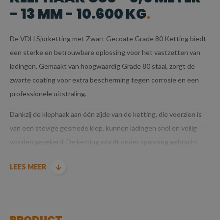
- 13 MM - 10.600 KG
De VDH Sjorketting met Zwart Gecoate Grade 80 Ketting biedt
een sterke en betrouwbare oplossing voor het vastzetten van
ladingen. Gemaakt van hoogwaardig Grade 80 staal, zorgt de
zwarte coating voor extra bescherming tegen corrosie en een
professionele uitstraling.
Dankzij de klephaak aan één zijde van de ketting, die voorzien is
van een stevige gesmede klep, kunnen ladingen snel en veilig
worden gezekerd. De ketting wordt onder spanning gebracht
met een ladingspanner (ook wel kettingspanner genoemd), wat
LEES MEER
zorgt voor een betrouwbare en veilige verbinding tussen de
ketting en de lading.
BELANGRIJKSTE KENMERKEN
PRODUCT