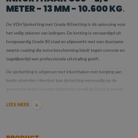
METER - 13 MM - 10.600 KG
De VDH Sjorketting met Grade 80 ketting is dé oplossing voor
het veilig zekeren van ladingen. De ketting is vervaardigd uit
hoogwaardig Grade 80 staal en afgewerkt met een duurzame
zwarte coating die extra bescherming biedt tegen corrosie en
tegelijkertijd een professionele uitstraling geeft.
De sjorketting is uitgerust met inkorthaken met borging aan
beide uiteinden. Hierdoor kan de ketting eenvoudig op de
gewenste lengte worden ingesteld, terwijl de borging ervoor
zorgt dat de haak stevig vastzit en niet onbedoeld losraakt. In
LEES MEER
combinatie met een ladingspanner (kettingspanner) kan de
ketting onder spanning worden gezet, wat zorgt voor een veilige
en stabiele verankering van iedere lading.
BELANGRIJKSTE KENMERKEN
PRODUCT