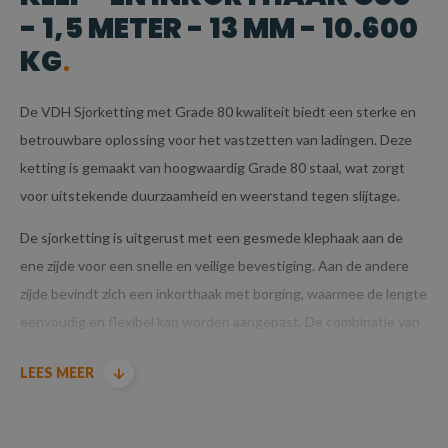
- 1,5 METER - 13 MM - 10.600
KG
De VDH Sjorketting met Grade 80 kwaliteit biedt een sterke en
betrouwbare oplossing voor het vastzetten van ladingen. Deze
ketting is gemaakt van hoogwaardig Grade 80 staal, wat zorgt
voor uitstekende duurzaamheid en weerstand tegen slijtage.
De sjorketting is uitgerust met een gesmede klephaak aan de
ene zijde voor een snelle en veilige bevestiging. Aan de andere
zijde bevindt zich een inkorthaak met borging, waarmee de lengte
eenvoudig en flexibel kan worden aangepast. De combinatie van
deze haken maakt de ketting zeer veelzijdig en efficiënt in
LEES MEER
gebruik, wat hem ideaal maakt voor zware
transporttoepassingen.