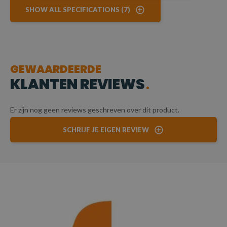
en veilige verankering, perfect geschikt voor vrachtwagens,
SHOW ALL SPECIFICATIONS (7)
containers en industriële toepassingen.
CERTIFICERING
Elke sjorketting wordt geleverd met certificaat voor
GEWAARDEERDE
gegarandeerde kwaliteit en veiligheid.
KLANTEN REVIEWS
Er zijn nog geen reviews geschreven over dit product.
SCHRIJF JE EIGEN REVIEW