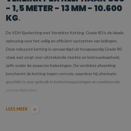
- 1,5 METER - 13 MM - 10.600
KG
De VDH Sjorketting met Verzinkte Ketting, Grade 80 is de ideale
oplossing voor het veilig en efficiënt vastzetten van ladingen.
Deze robuuste ketting is vervaardigd uit hoogwaardig Grade 80
staal, wat zorgt voor uitstekende sterkte en betrouwbaarheid,
zelfs onder de zwaarste belastingen. De verzinkte afwerking
beschermt de ketting tegen corrosie, waardoor hij uitermate
geschikt is voor gebruik in buitentoepassingen en veeleisende
omstandigheden.
Dankzij de klephaken aan beide zijden van de ketting, die zijn
LEES MEER
voorzien van een stevige gesmede klep, kunnen ladingen
eenvoudig en snel worden gezekerd. De ketting wordt op
spanning gebracht met een ladingspanner (ook wel