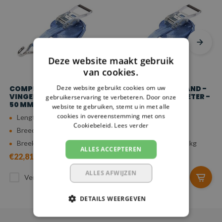
Deze website maakt gebruik
van cookies.
Deze website gebruikt cookies om uw
COMPLETE SPANBAND -
COMPLETE SPANBAND -
VINGERHAAK - 8 METER -
VINGERHAAK - 7 METER -
gebruikerservaring te verbeteren. Door onze
50 MM - 5.000 KG
50 MM - 5.000 KG
website te gebruiken, stemt u in met alle
cookies in overeenstemming met ons
Lengte: 8 meter
Lengte: 7 meter
Cookiebeleid.
Lees verder
Breedte: 50 mm
Breedte: 50 mm
Breeksterkte: 5.000 kg
Breeksterkte: 5.000 kg
ALLES ACCEPTEREN
€22,81
€21,85
ALLES AFWIJZEN
Vergelijk
Vergelijk
DETAILS WEERGEVEN