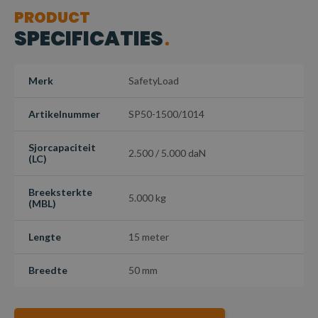
PRODUCT
SPECIFICATIES
Merk
SafetyLoad
Artikelnummer
SP50-1500/1014
Sjorcapaciteit
2.500 / 5.000 daN
(LC)
Breeksterkte
5.000 kg
(MBL)
Lengte
15 meter
Breedte
50 mm