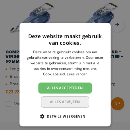
Deze website maakt gebruik
van cookies.
COMPLETE SPANBAND -
COMPLETE SPANBAND -
Deze website gebruikt cookies om uw
VINGERHAAK - 9 METER -
VINGERHAAK - 8 METER -
gebruikerservaring te verbeteren. Door onze
50 MM - 5.000 KG
50 MM - 5.000 KG
website te gebruiken, stemt u in met alle
cookies in overeenstemming met ons
Lengte: 9 meter
Lengte: 8 meter
Cookiebeleid.
Lees verder
Breedte: 50 mm
Breedte: 50 mm
Breeksterkte: 5.000 kg
Breeksterkte: 5.000 kg
ALLES ACCEPTEREN
€23,78
€22,81
ALLES AFWIJZEN
Vergelijk
Vergelijk
DETAILS WEERGEVEN