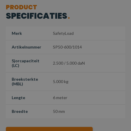
PRODUCT
SPECIFICATIES
Merk
SafetyLoad
Artikelnummer
SP50-600/1014
Sjorcapaciteit
2.500 / 5.000 daN
(LC)
Breeksterkte
5.000 kg
(MBL)
Lengte
6 meter
Breedte
50 mm