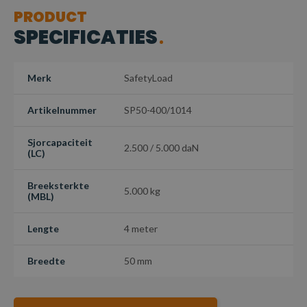
PRODUCT
SPECIFICATIES
Merk
SafetyLoad
Artikelnummer
SP50-400/1014
Sjorcapaciteit
2.500 / 5.000 daN
(LC)
Breeksterkte
5.000 kg
(MBL)
Lengte
4 meter
Breedte
50 mm