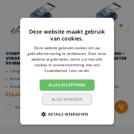
Deze website maakt gebruik
van cookies.
Deze website gebruikt cookies om uw
COMPLETE SPANBAND -
COMPLETE SPANBAND -
gebruikerservaring te verbeteren. Door onze
VINGERHAAK - 1 METER -
VINGERHAAK - 1,5 METER
website te gebruiken, stemt u in met alle
50 MM - 5.000 KG
- 50 MM - 5.000 KG
cookies in overeenstemming met ons
Cookiebeleid.
Lees verder
Lengte: 1 meter
Lengte: 1,5 meter
Breedte: 50 mm
Breedte: 50 mm
ALLES ACCEPTEREN
Breeksterkte: 5.000 kg
Breeksterkte: 5.000 kg
€16,63
€17,13
ALLES AFWIJZEN
Vergelijk
Vergelijk
DETAILS WEERGEVEN